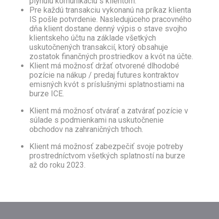
plynulú
komunikáciu s klientom.
Pre každú transakciu vykonanú na príkaz klienta
IS pošle potvrdenie. Nasledujúceho pracovného
dňa klient dostane denný výpis o stave svojho
klientskeho účtu na základe všetkých
uskutočnených transakcií, ktorý obsahuje
zostatok finančných prostriedkov a kvót na účte.
Klient má možnosť držať otvorené dlhodobé
pozície na nákup / predaj futures kontraktov
emisných kvót s
príslušnými splatnostiami na
burze ICE.
Klient má možnosť otvárať a zatvárať pozície v
súlade s podmienkami na uskutočnenie
obchodov na zahraničných trhoch.
Klient má možnosť zabezpečiť svoje potreby
prostredníctvom všetkých splatností na burze
až do roku 2023.