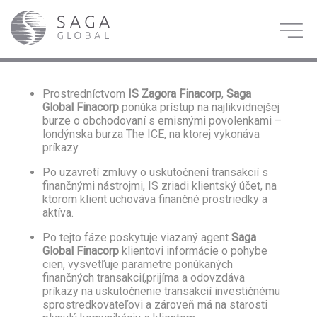
Prostredníctvom
IS Zagora Finacorp
,
Saga
Global Finacorp
ponúka prístup na najlikvidnejšej
burze o obchodovaní s emisnými povolenkami –
londýnska burza The ICE, na ktorej vykonáva
príkazy.
Po uzavretí zmluvy o uskutočnení transakcií s
finančnými nástrojmi, IS zriadi klientský účet, na
ktorom klient uchováva finančné prostriedky a
aktíva.
Po tejto fáze poskytuje viazaný agent
Saga
Global Finacorp
klientovi informácie o pohybe
cien, vysvetľuje parametre ponúkaných
finančných transakcií,
prijíma a odovzdáva
príkazy na uskutočnenie transakcií investičnému
sprostredkovateľovi a zároveň má na starosti