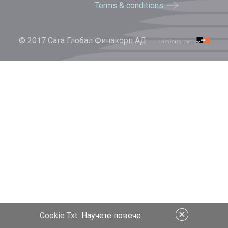
email footer
Terms & conditions
© 2017 Сага Глобал Финакорп АД
Cookie Txt
Научете повече